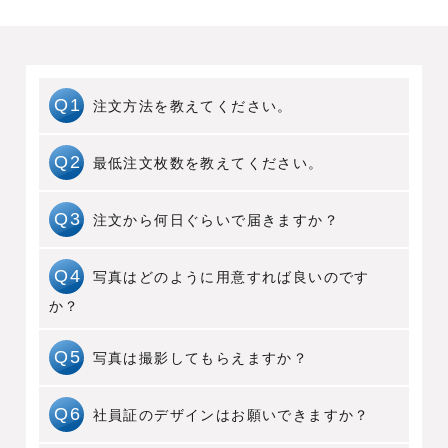
Q1
注文方法を教えてください。
A1
お問い合わせフォームやお電話で、ご注
Q2
最低注文枚数を教えてください。
文いただく旨をご連絡ください。
A2
1枚からご依頼いただくことが可能です。
Q3
注文から何日ぐらいで届きますか？
A3
デザイン決定・入稿から最短7日で発送し
Q4
写真はどのように用意すれば良いのです
ております。
か？
A4
イメージファイルでご用意ください。
Q5
写真は撮影してもらえますか？
img、png及びjpgのデータ形式でご用意をお願
いいたします。
A5
はい、撮影者を派遣させていただきま
Q6
社員証のデザインはお願いできますか？
す。