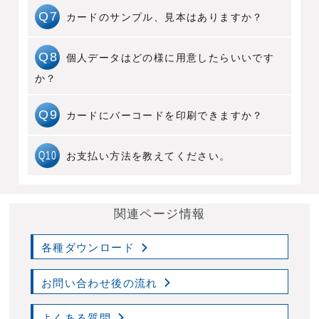
A6
はい、デザインの作成も承っておりま
Q7
カードのサンプル、見本はありますか？
す。
A7
はい、ご用意がございます。印刷見本を
Q8
個人データはどの様に用意したらいいです
お送りいたします。
か？
A8
専用エクセルシートにご入力をお願いい
Q9
カードにバーコードを印刷できますか？
たします。
A9
はい、印刷できます。QRコードも印刷が
Q10
お支払い方法を教えてください。
可能です。
A10
銀行振込にてお支払いをお願い致しま
関連ページ情報
す。ご納品後、ご請求書をお送り致します。
（初回お取引の場合は事前振込みとなりま
す。）
各種ダウンロード
お問い合わせ後の流れ
よくある質問