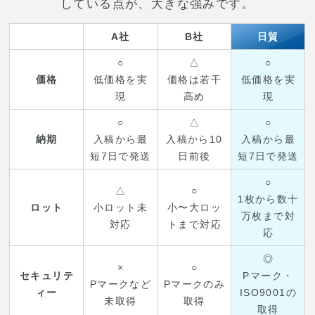
している点が、大きな強みです。
A社
B社
日貿
○
△
○
価格
低価格を実
価格は若干
低価格を実
現
高め
現
○
△
○
納期
入稿から最
入稿から10
入稿から最
短7日で発送
日前後
短7日で発送
○
△
○
1枚から数十
ロット
小ロット未
小〜大ロッ
万枚まで対
対応
トまで対応
応
◎
×
○
セキュリテ
Pマーク・
Pマークなど
Pマークのみ
ィー
ISO9001の
未取得
取得
取得